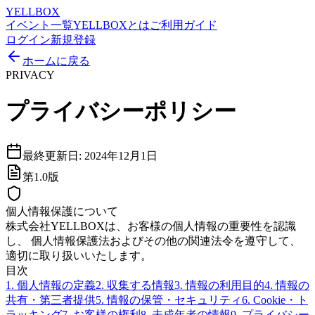
YELLBOX
イベント一覧
YELLBOXとは
ご利用ガイド
ログイン
新規登録
ホームに戻る
PRIVACY
プライバシーポリシー
最終更新日: 2024年12月1日
第1.0版
個人情報保護について
株式会社YELLBOXは、お客様の個人情報の重要性を認識
し、 個人情報保護法およびその他の関連法令を遵守して、
適切に取り扱いいたします。
目次
1. 個人情報の定義
2. 収集する情報
3. 情報の利用目的
4. 情報の
共有・第三者提供
5. 情報の保管・セキュリティ
6. Cookie・ト
ラッキング
7. お客様の権利
8. 未成年者の情報
9. プライバシー